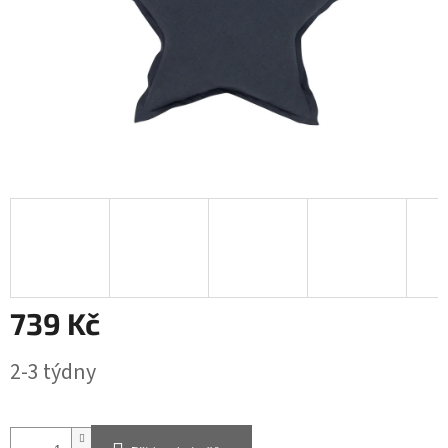
739 Kč
Měrná
2-3 týdny
cena: