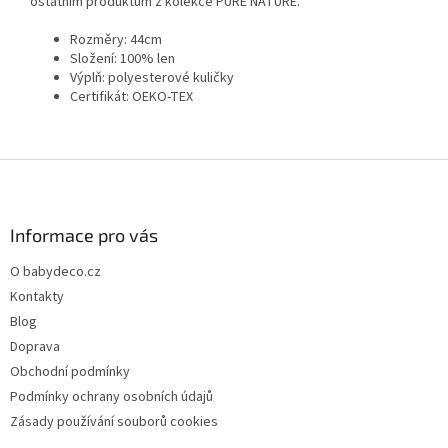
ostatním produktům z kolekce PURE NATURE.
Rozměry: 44cm
Složení: 100% len
Výplň: polyesterové kuličky
Certifikát: OEKO-TEX
Z
á
p
a
Informace pro vás
t
O babydeco.cz
í
Kontakty
Blog
Doprava
Obchodní podmínky
Podmínky ochrany osobních údajů
Zásady používání souborů cookies