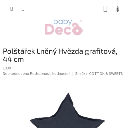
Přejít
NÁKUP
na
obsah
KOŠÍK
Polštářek Lněný Hvězda grafitová,
44 cm
1338
Průměrné
Neohodnoceno
Podrobnosti hodnocení
Značka:
COTTON & SWEETS
hodnocení
produktu
je
0,0
z
5
hvězdiček.