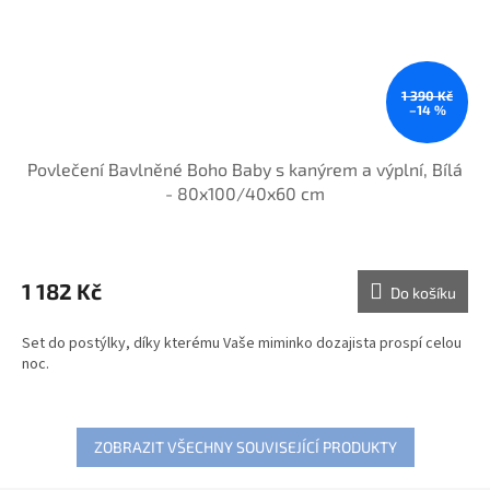
1 390 Kč
–14 %
Povlečení Bavlněné Boho Baby s kanýrem a výplní, Bílá
- 80x100/40x60 cm
1 182 Kč
Do košíku
Set do postýlky, díky kterému Vaše miminko dozajista prospí celou
noc.
ZOBRAZIT VŠECHNY SOUVISEJÍCÍ PRODUKTY