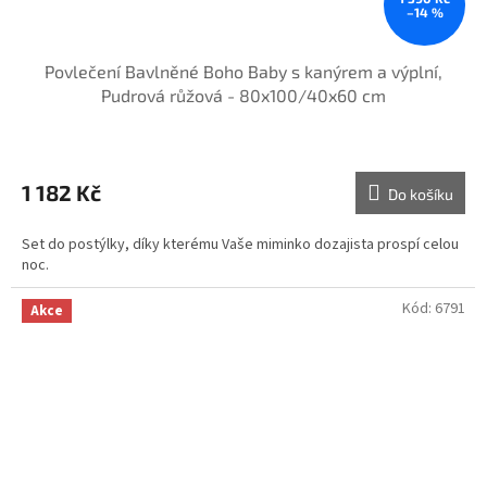
–14 %
Povlečení Bavlněné Boho Baby s kanýrem a výplní,
Pudrová růžová - 80x100/40x60 cm
1 182 Kč
Do košíku
Set do postýlky, díky kterému Vaše miminko dozajista prospí celou
noc.
Kód:
6791
Akce