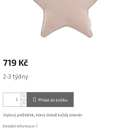
719 Kč
Měrná
2-3 týdny
cena:
Přidat do košíku
Stylový polštářek, který doladí každý interiér.
Detailní informace