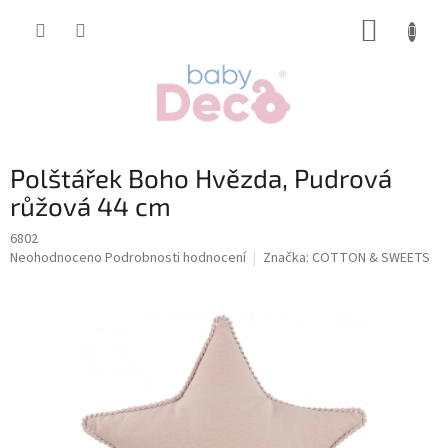
Přejít
NÁKUP
na
obsah
KOŠÍK
Polštářek Boho Hvězda, Pudrová
růžová 44 cm
6802
Průměrné
Neohodnoceno
Podrobnosti hodnocení
Značka:
COTTON & SWEETS
hodnocení
produktu
je
0,0
z
5
hvězdiček.