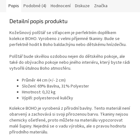
Popis
Podobné (4)
Hodnocení
Diskuze
Značka
Detailní popis produktu
Kožešinový polštář se střapcem je perfektním doplňkem
kolekce BOHO. Vyrobeno z velmi příjemné tkaniny. Bude se
perfektně hodit k Boho baldachýnu nebo dětskému hnízdečku.
Polštář bude skvělou ozdobou nejen do dětského pokoje, ale
také do obývacího pokoje nebo jiného interiéru, který byste rádi
vytvořili útulnou Boho atmosféru.
Průměr 44 cm (+/- 2 cm)
Složení: 69% Bavlna, 31% Polyester
Hmotnost: 0,32 kg
Výplň: polyesterové kuličky
Kolekce BOHO je vyrobená z přírodní bavlny. Tento materiál není
obarvený a zachovává si svoji přirozenou barvu. Tkaniny nejsou
chemicky ošetřené, proto můžete na materiálu vypozorovat
malé šupiny. Nejedná se o vadu výrobku, ale o pravou hodnotu
přírodního materiálu.