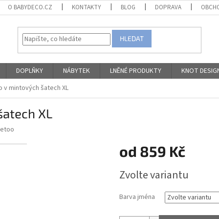
O BABYDECO.CZ
KONTAKTY
BLOG
DOPRAVA
OBCHO
HLEDAT
DOPLŇKY
NÁBYTEK
LNĚNÉ PRODUKTY
KNOT DESIG
 v mintových šatech XL
šatech XL
Metoo
od
859 Kč
Měrná
Zvolte variantu
cena:
Barva jména