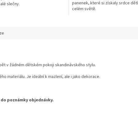
panenek, které si získaly srdce dět
alé slečny.
hvězdiček.
celém světě.
ze
chybět v žádném dětském pokoji skandinávského stylu.
materiálu. Je ideální k mazlení, ale i jako dekorace.
no do poznámky objednávky.