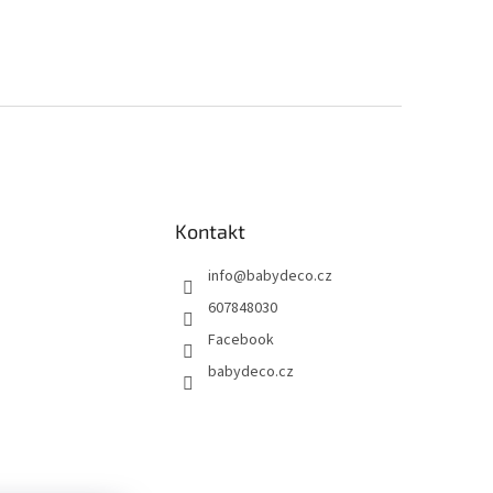
Kontakt
info
@
babydeco.cz
607848030
Facebook
babydeco.cz