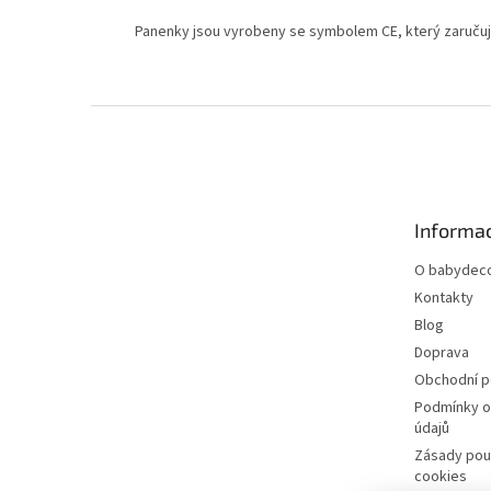
Panenky jsou vyrobeny se symbolem CE, který zaruču
Z
á
p
a
t
Informac
í
O babydeco
Kontakty
Blog
Doprava
Obchodní 
Podmínky o
údajů
Zásady pou
cookies