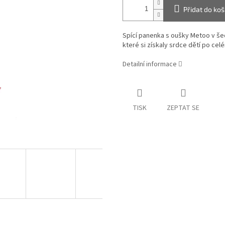
Přidat do koš
Spící panenka s oušky Metoo v š
které si získaly srdce dětí po cel
Detailní informace
TISK
ZEPTAT SE