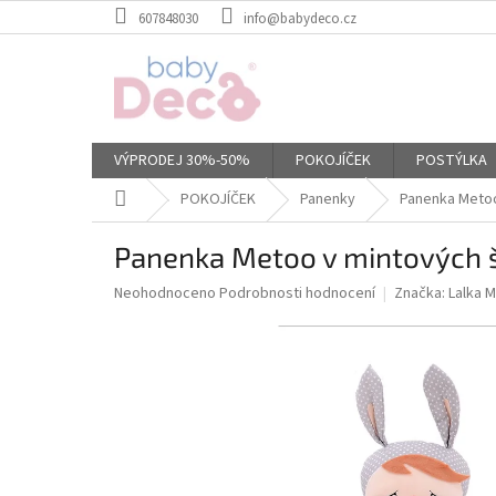
Přejít
607848030
info@babydeco.cz
na
obsah
VÝPRODEJ 30%-50%
POKOJÍČEK
POSTÝLKA
Domů
POKOJÍČEK
Panenky
Panenka Metoo
Panenka Metoo v mintových 
Průměrné
Neohodnoceno
Podrobnosti hodnocení
Značka:
Lalka 
hodnocení
produktu
je
0,0
z
5
hvězdiček.