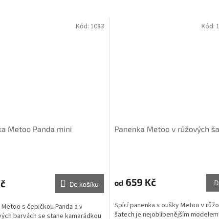
Kód:
1083
Kód:
a Metoo Panda mini
Panenka Metoo v růžových š
Průměrné
hodnocení
produktu
659 Kč
Kč
od
D
Do košíku
je
5,0
Spící panenka s oušky Metoo v růž
 Metoo s čepičkou Panda a v
z
šatech je nejoblíbenějším modelem
vých barvách se stane kamarádkou
5