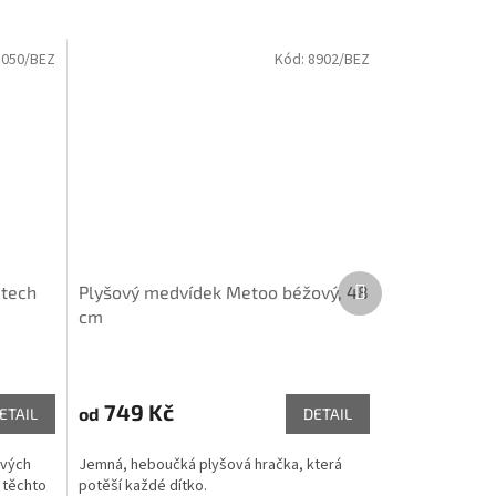
1050/BEZ
Kód:
8902/BEZ
Další
atech
Plyšový medvídek Metoo béžový, 48
produkt
cm
749 Kč
od
ETAIL
DETAIL
ových
Jemná, heboučká plyšová hračka, která
 těchto
potěší každé dítko.