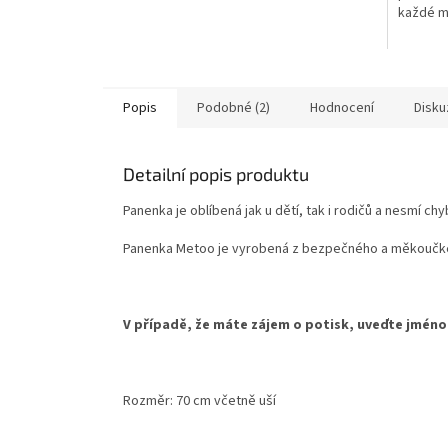
každé m
Popis
Podobné (2)
Hodnocení
Disku
Detailní popis produktu
Panenka je oblíbená jak u dětí, tak i rodičů a nesmí 
Panenka Metoo je vyrobená z bezpečného a měkoučkého 
V případě, že máte zájem o potisk, uveďte jmé
Rozměr: 70 cm včetně uší