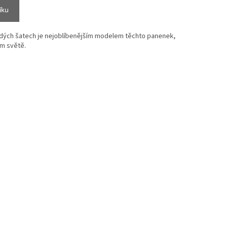
íku
edých šatech je nejoblíbenějším modelem těchto panenek,
ém světě.