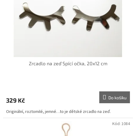
r
u
o
k
d
t
u
ů
k
t
ů
Zrcadlo na zeď Spící očka, 20x12 cm
Do košíku
329 Kč
Originální, roztomilé, jemné…to je dětské zrcadlo na zeď.
Kód:
1084