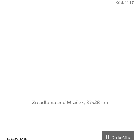
Kód:
1117
Zrcadlo na zeď Mráček, 37x28 cm
Průměrné
hodnocení
produktu
Do košíku