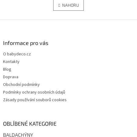
á
l
NAHORU
n
á
k
d
o
v
Z
a
á
c
á
n
í
p
í
p
a
Informace pro vás
r
t
v
O babydeco.cz
í
k
Kontakty
y
v
Blog
ý
Doprava
p
Obchodní podmínky
i
s
Podmínky ochrany osobních údajů
u
Zásady používání souborů cookies
OBLÍBENÉ KATEGORIE
BALDACHÝNY