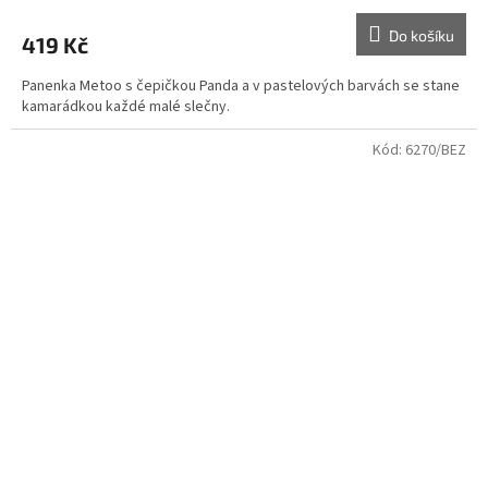
Do košíku
419 Kč
Panenka Metoo s čepičkou Panda a v pastelových barvách se stane
kamarádkou každé malé slečny.
Kód:
6270/BEZ