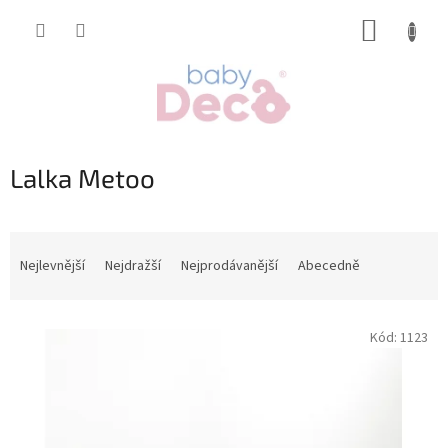
Přejít
NÁKUP
na
obsah
KOŠÍK
Lalka Metoo
Ř
a
Nejlevnější
Nejdražší
Nejprodávanější
Abecedně
z
e
V
n
Kód:
1123
ý
í
p
p
i
r
s
o
p
d