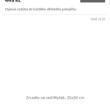
449 Kč
je
5,0
Stylová ozdoba do každého dětského pokojíčku.
z
5
hvězdiček.
Kód:
1121
Zrcadlo na zeď Myšák, 35x30 cm