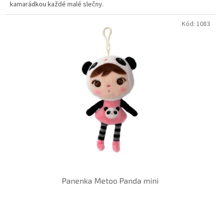
kamarádkou každé malé slečny.
5
hvězdiček.
Kód:
1083
Panenka Metoo Panda mini