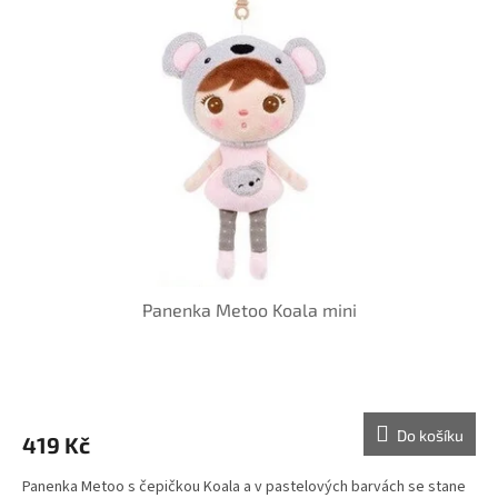
Panenka Metoo Koala mini
Průměrné
hodnocení
produktu
Do košíku
419 Kč
je
5,0
Panenka Metoo s čepičkou Koala a v pastelových barvách se stane
z