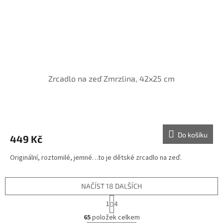
Zrcadlo na zeď Zmrzlina, 42x25 cm
Do košíku
449 Kč
Originální, roztomilé, jemné…to je dětské zrcadlo na zeď.
NAČÍST 18 DALŠÍCH
S
1
4
t
O
r
65
položek celkem
v