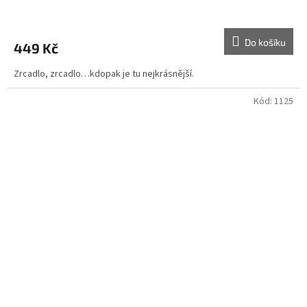
Do košíku
449 Kč
Zrcadlo, zrcadlo…kdopak je tu nejkrásnější.
Kód:
1125