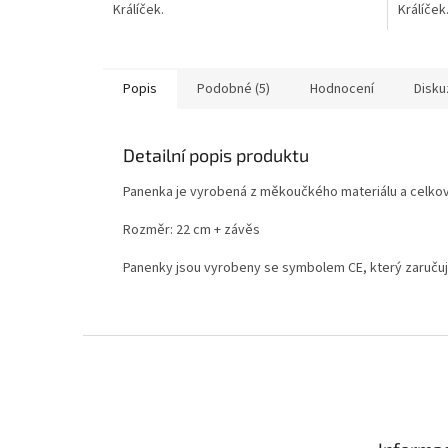
Králíček.
Králíček
Popis
Podobné (5)
Hodnocení
Disku
Detailní popis produktu
Panenka je vyrobená z měkoučkého materiálu a celkově
Rozměr: 22 cm + závěs
Panenky jsou vyrobeny se symbolem CE, který zaručuj
Z
á
p
a
t