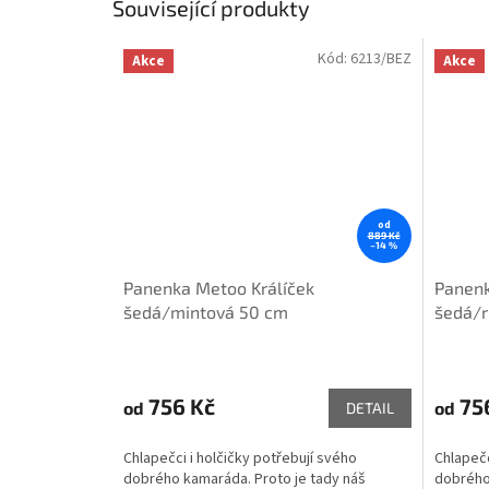
Související produkty
Kód:
6213/BEZ
Akce
Akce
od
889 Kč
–14 %
Panenka Metoo Králíček
Panenk
šedá/mintová 50 cm
šedá/r
756 Kč
75
od
od
DETAIL
Chlapečci i holčičky potřebují svého
Chlapečc
dobrého kamaráda. Proto je tady náš
dobrého