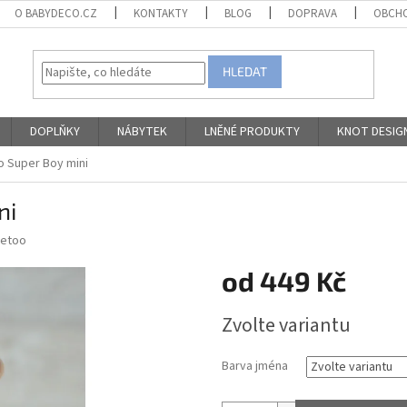
O BABYDECO.CZ
KONTAKTY
BLOG
DOPRAVA
OBCHO
HLEDAT
DOPLŇKY
NÁBYTEK
LNĚNÉ PRODUKTY
KNOT DESIG
 Super Boy mini
ni
Metoo
od
449 Kč
Měrná
Zvolte variantu
cena:
Barva jména