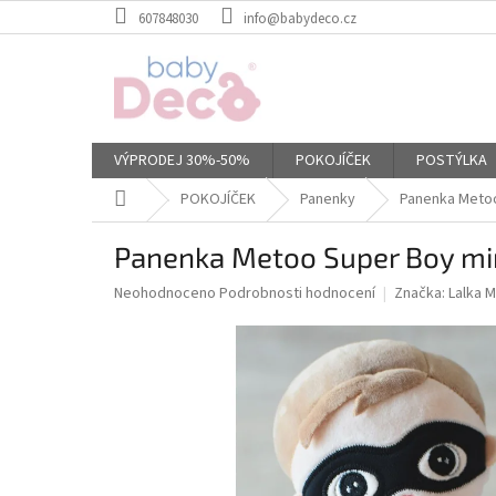
Přejít
607848030
info@babydeco.cz
na
obsah
VÝPRODEJ 30%-50%
POKOJÍČEK
POSTÝLKA
Domů
POKOJÍČEK
Panenky
Panenka Metoo
Panenka Metoo Super Boy mi
Průměrné
Neohodnoceno
Podrobnosti hodnocení
Značka:
Lalka 
hodnocení
produktu
je
0,0
z
5
hvězdiček.