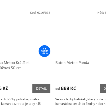
Kód:
6216/BEZ
Kód:
od
889 Kč
–14 %
a Metoo Králíček
Batoh Metoo Panda
ůžová 50 cm
6 Kč
889 Kč
od
DETAIL
D
i i holčičky potřebují svého
Velký a lehký batůžek, který bude n
 kamaráda. Proto je tady náš
kamarád na cestě do školky nebo na