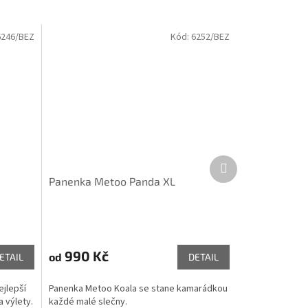
6246/BEZ
Kód:
6252/BEZ
Další
produkt
Panenka Metoo Panda XL
990 Kč
od
ETAIL
DETAIL
ejlepší
Panenka Metoo Koala se stane kamarádkou
 výlety.
každé malé slečny.