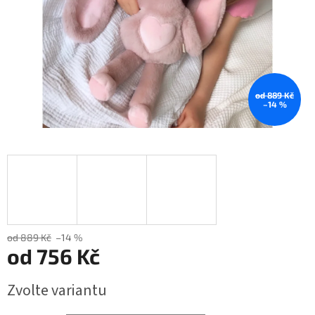
od 889 Kč
–14 %
od 889 Kč
–14 %
od
756 Kč
Měrná
Zvolte variantu
cena: