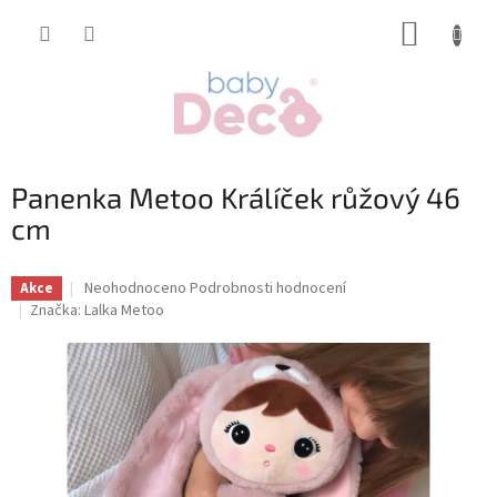
Přejít
NÁKUP
na
obsah
KOŠÍK
Panenka Metoo Králíček růžový 46
cm
Průměrné
Neohodnoceno
Podrobnosti hodnocení
Akce
hodnocení
Značka:
Lalka Metoo
produktu
je
0,0
z
5
hvězdiček.