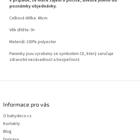
V případě, že máte zájem o potisk, uveďte jméno do
poznámky objednávky.
Celková délka: 46cm
Věk dítěte: 0+
Materiál: 100% polyester
Panenky jsou vyrobeny se symbolem CE, který zaručuje
zdravotní nezávadnost
a bezpečnost.
Z
á
p
a
Informace pro vás
t
O babydeco.cz
í
Kontakty
Blog
Doprava