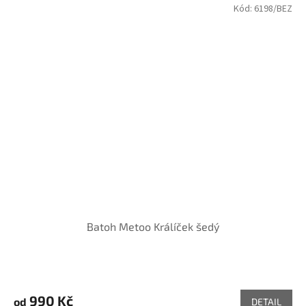
Kód:
6198/BEZ
Batoh Metoo Králíček šedý
990 Kč
od
DETAIL