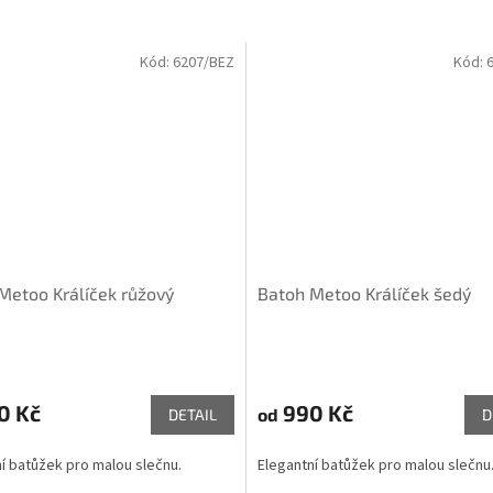
Kód:
6207/BEZ
Kód:
Metoo Králíček růžový
Batoh Metoo Králíček šedý
0 Kč
990 Kč
od
DETAIL
D
í batůžek pro malou slečnu.
Elegantní batůžek pro malou slečnu