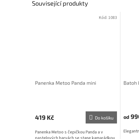
Související produkty
Kód:
1083
Panenka Metoo Panda mini
Batoh 
99
419 Kč
od
Do košíku
Elegantn
Panenka Metoo s čepičkou Panda a v
pastelových barvách se stane kamarádkou