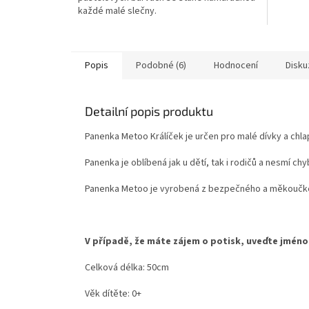
každé malé slečny.
Popis
Podobné (6)
Hodnocení
Disku
Detailní popis produktu
Panenka Metoo Králíček je určen pro malé dívky a chl
Panenka je oblíbená jak u dětí, tak i rodičů a nesmí c
Panenka Metoo je vyrobená z bezpečného a měkoučkého 
V případě, že máte zájem o potisk, uveďte jmé
Celková délka: 50cm
Věk dítěte: 0+