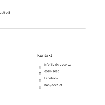
ostředí.
Kontakt
info
@
babydeco.cz
607848030
Facebook
babydeco.cz