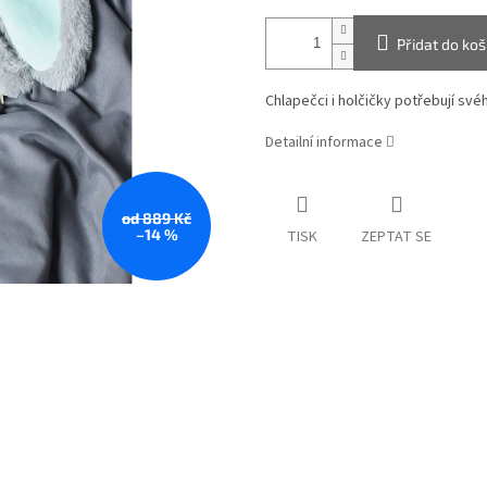
Přidat do koš
Chlapečci i holčičky potřebují sv
Detailní informace
od 889 Kč
–14 %
TISK
ZEPTAT SE