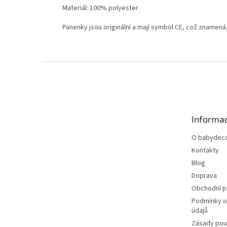
Materiál: 100% polyester
Panenky jsou originální a mají symbol CE, což znamená
Z
á
p
a
t
Informac
í
O babydeco
Kontakty
Blog
Doprava
Obchodní 
Podmínky o
údajů
Zásady pou