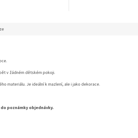
ze
apce.
hybět v žádném dětském pokoji.
materiálu. Je ideální k mazlení, ale i jako dekorace.
no do poznámky objednávky.