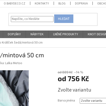
O BABYDECO.CZ
KONTAKTY
BLOG
DOPRAVA
OBCHO
HLEDAT
DOPLŇKY
NÁBYTEK
LNĚNÉ PRODUKTY
KNOT DESIG
 Králíček šedá/mintová 50 cm
á/mintová 50 cm
čka:
Lalka Metoo
od 889 Kč
–14 %
od
756 Kč
Měrná
Zvolte variantu
cena:
Barva jména