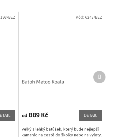
6198/BEZ
Kód:
6243/BEZ
Další
produkt
Batoh Metoo Koala
889 Kč
od
ETAIL
DETAIL
.
Velký a lehký batůžek, který bude nejlepší
kamarád na cestě do školky nebo na výlety.