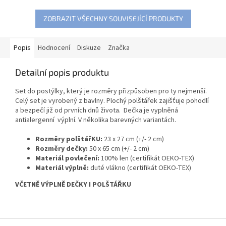
ZOBRAZIT VŠECHNY SOUVISEJÍCÍ PRODUKTY
Popis
Hodnocení
Diskuze
Značka
Detailní popis produktu
Set do postýlky, který je rozměry přizpůsoben pro ty nejmenší.
Celý set je vyrobený z bavlny. Plochý polštářek zajišťuje pohodlí
a bezpečí již od prvních dnů života. Dečka je vyplněná
antialergenní výplní. V několika barevných variantách.
Rozměry polštářKU:
23 x 27 cm (+/- 2 cm)
Rozměry dečky:
50 x 65 cm (+/- 2 cm)
Materiál povlečení:
100% len (certifikát OEKO-TEX)
Materiál výplně:
duté vlákno (certifikát OEKO-TEX)
VČETNĚ VÝPLNĚ DEČKY I POLŠTÁŘKU
Z