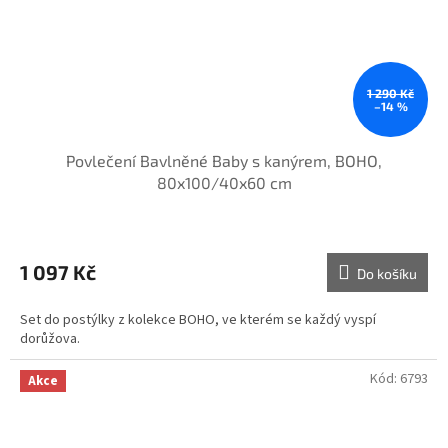
1 290 Kč
–14 %
Povlečení Bavlněné Baby s kanýrem, BOHO,
80x100/40x60 cm
1 097 Kč
Do košíku
Set do postýlky z kolekce BOHO, ve kterém se každý vyspí
dorůžova.
Kód:
6793
Akce