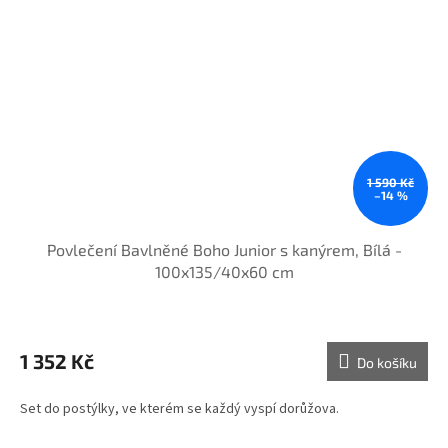
1 590 Kč
–14 %
Povlečení Bavlněné Boho Junior s kanýrem, Bílá -
100x135/40x60 cm
1 352 Kč
Do košíku
Set do postýlky, ve kterém se každý vyspí dorůžova.