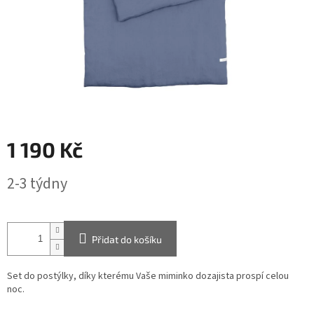
1 190 Kč
Měrná
2-3 týdny
cena:
Přidat do košíku
Set do postýlky, díky kterému Vaše miminko dozajista prospí celou
noc.