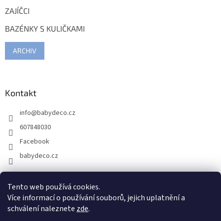
ZAJÍČCI
BAZÉNKY S KULIČKAMI
ARCHIV
Kontakt
info
@
babydeco.cz
607848030
Facebook
babydeco.cz
Tento web používá cookies.
Více informací o používání souborů, jejich uplatnění a
schválení naleznete
zde
.