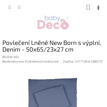
Přejít
NÁKUP
na
obsah
KOŠÍK
Povlečení Lněné New Born s výplní,
Denim - 50x65/23x27 cm
BD2541-032
Průměrné
Neohodnoceno
Podrobnosti hodnocení
Značka:
COTTON & SWEETS
hodnocení
produktu
je
0,0
z
5
hvězdiček.