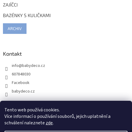
ZAJÍČCI
BAZÉNKY S KULIČKAMI
ARCHIV
Kontakt
info
@
babydeco.cz
607848030
Facebook
babydeco.cz
Tento web používá cookies.
Více informací o používání souborů, jejich uplatnění a
schválení naleznete
zde
.