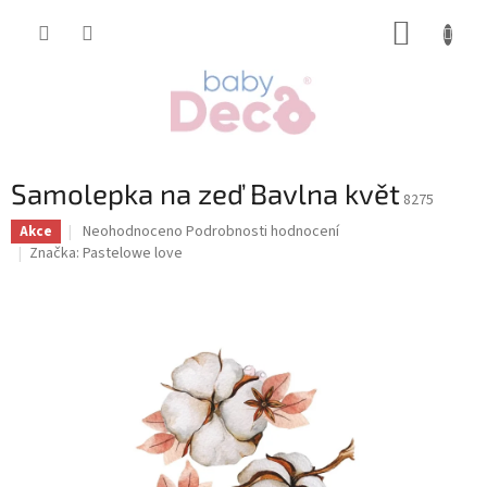
Přejít
NÁKUP
na
obsah
KOŠÍK
Samolepka na zeď Bavlna květ
8275
Průměrné
Neohodnoceno
Podrobnosti hodnocení
Akce
hodnocení
Značka:
Pastelowe love
produktu
je
0,0
z
5
hvězdiček.