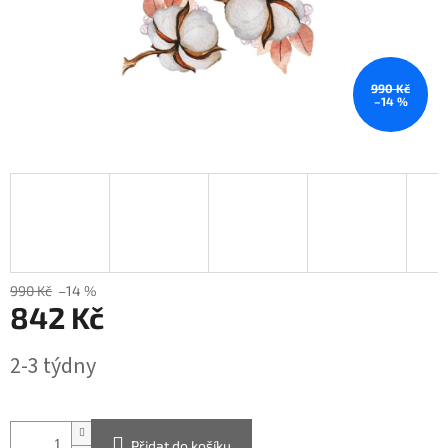
990 Kč
–14 %
990 Kč
–14 %
842 Kč
Měrná
2-3 týdny
cena:
Přidat do košíku