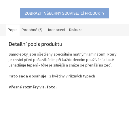
ZOBRAZIT VŠECHNY SOUVISEJÍCÍ PRODUKTY
Popis
Podobné (6)
Hodnocení
Diskuze
Detailní popis produktu
Samolepky jsou ošetřeny speciálním matným laminátem, který
je chrání před poškrábáním při každodenním používání a také
usnadňuje lepení - fólie je silnější a snáze se přenáší na zeď.
Tato sada obsahuje:
3 květiny v různých typech
Přesné rozměry viz. foto.
Z