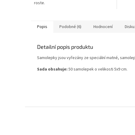
roste.
Popis
Podobné (6)
Hodnocení
Disku
Detailní popis produktu
Samolepky jsou vyřezány ze speciální matné, samolepi
Sada obsahuje:
50 samolepek o velikosti 5x9 cm.
Z
á
p
a