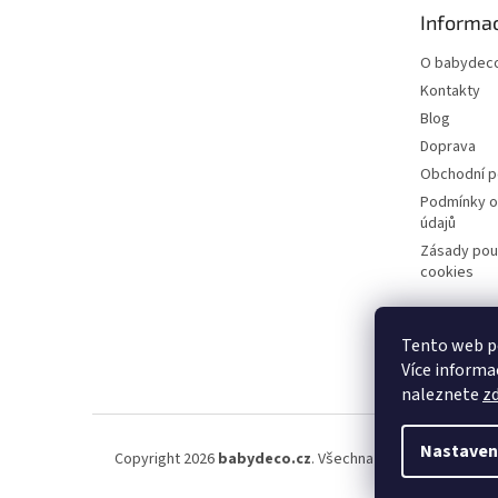
t
Informac
í
O babydeco
Kontakty
Blog
Doprava
Obchodní 
Podmínky o
údajů
Zásady pou
cookies
Tento web po
Více informac
naleznete
z
Nastaven
Copyright 2026
babydeco.cz
. Všechna práva vyhrazena.