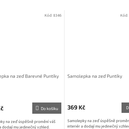
Kód:
8346
Kód:
pka na zeď Barevné Puntíky
Samolepka na zeď Puntíky
369 Kč
Kč
D
Do košíku
Samolepky na zeď úspěšně proměn
ky na zeď úspěšně promění váš
interiér a dodají mu jedinečný vzhle
 a dodají mu jedinečný vzhled.