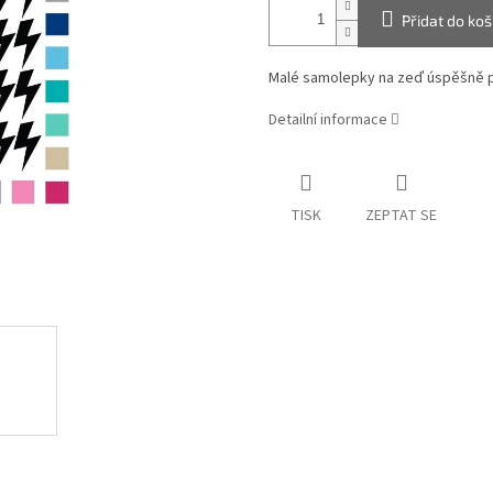
Přidat do koš
Malé samolepky na zeď úspěšně pr
Detailní informace
TISK
ZEPTAT SE