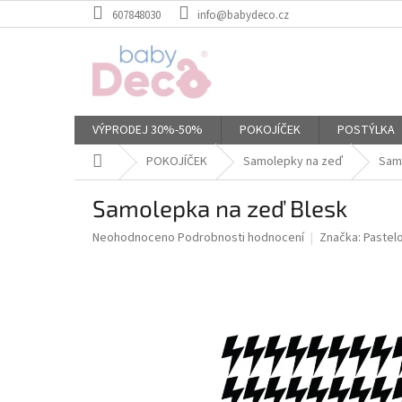
Přejít
607848030
info@babydeco.cz
na
obsah
VÝPRODEJ 30%-50%
POKOJÍČEK
POSTÝLKA
Domů
POKOJÍČEK
Samolepky na zeď
Sam
Samolepka na zeď Blesk
Průměrné
Neohodnoceno
Podrobnosti hodnocení
Značka:
Pastel
hodnocení
produktu
je
0,0
z
5
hvězdiček.