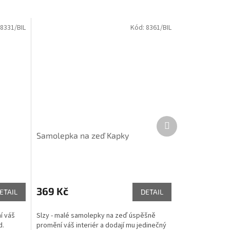
8331/BIL
Kód:
8361/BIL
Další
produkt
Samolepka na zeď Kapky
369 Kč
ETAIL
DETAIL
í váš
Slzy - malé samolepky na zeď úspěšně
d.
promění váš interiér a dodají mu jedinečný