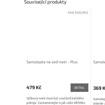
Související produkty
Kód:
8301/RUZ
Samolepka na zeď metr - Plus
Samole
479 Kč
369 
DETAIL
Výškový metr musí být součástí každého
Samolep
pokoje. Zaznamenejte si jak vaše děťátko
interiér