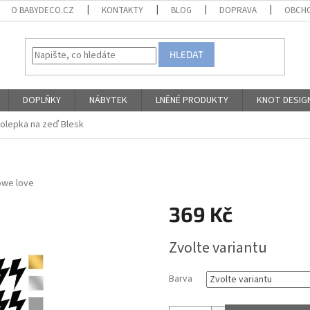
O BABYDECO.CZ
KONTAKTY
BLOG
DOPRAVA
OBCHO
HLEDAT
DOPLŇKY
NÁBYTEK
LNĚNÉ PRODUKTY
KNOT DESIG
olepka na zeď Blesk
owe love
369 Kč
Měrná
Zvolte variantu
cena:
Barva