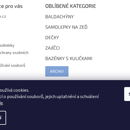
e pro vás
OBLÍBENÉ KATEGORIE
.cz
BALDACHÝNY
SAMOLEPKY NA ZEĎ
DEČKY
podmínky
ZAJÍČCI
chrany osobních
BAZÉNKY S KULIČKAMI
žívání souborů
ARCHIV
užívá cookies.
í o používání souborů, jejich uplatnění a schválení
de
.
í