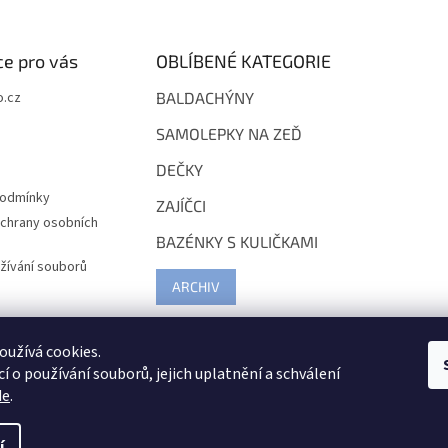
e pro vás
OBLÍBENÉ KATEGORIE
.cz
BALDACHÝNY
SAMOLEPKY NA ZEĎ
DEČKY
podmínky
ZAJÍČCI
chrany osobních
BAZÉNKY S KULIČKAMI
žívání souborů
ARCHIV
užívá cookies.
í o používání souborů, jejich uplatnění a schválení
de
.
í