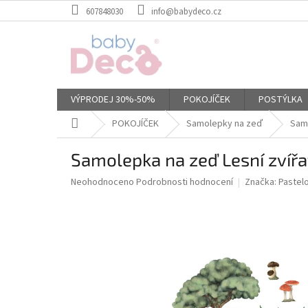
Přejít
607848030
info@babydeco.cz
na
obsah
VÝPRODEJ 30%-50%
POKOJÍČEK
POSTÝLKA
Domů
POKOJÍČEK
Samolepky na zeď
Samo
Samolepka na zeď Lesní zvířa
Průměrné
Neohodnoceno
Podrobnosti hodnocení
Značka:
Pastel
hodnocení
produktu
je
0,0
z
5
hvězdiček.