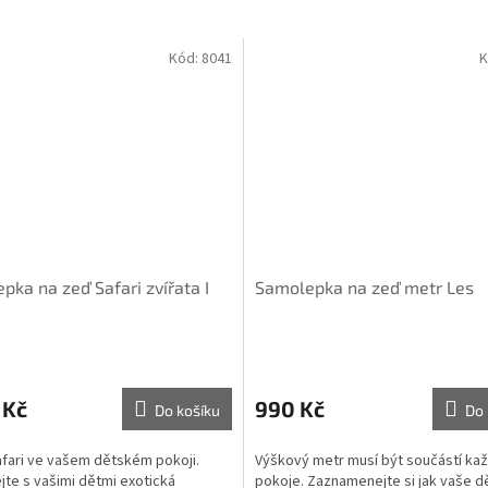
Kód:
8041
K
pka na zeď Safari zvířata I
Samolepka na zeď metr Les
 Kč
990 Kč
Do košíku
Do 
fari ve vašem dětském pokoji.
Výškový metr musí být součástí ka
te s vašimi dětmi exotická
pokoje. Zaznamenejte si jak vaše d