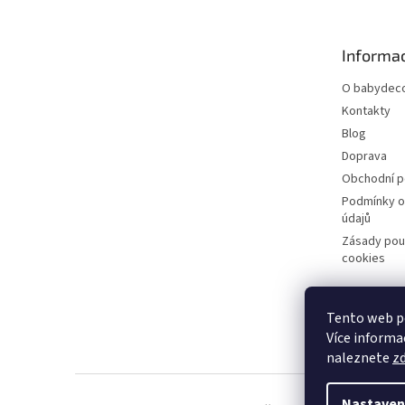
p
a
t
Informac
í
O babydeco
Kontakty
Blog
Doprava
Obchodní 
Podmínky o
údajů
Zásady pou
cookies
Tento web po
Více informac
naleznete
z
Nastaven