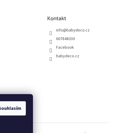
Kontakt
info
@
babydeco.cz
607848030
Facebook
babydeco.cz
Souhlasím