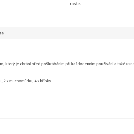
.
roste.
ze
který je chrání před poškrábáním při každodenním používání a také usnadňuj
, 2 x muchomůrku, 4 x hříbky.