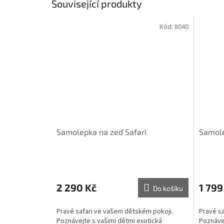
Související produkty
Kód:
8040
Samolepka na zeď Safari
Samole
2 290 Kč
1 799
Do košíku
Pravé safari ve vašem dětském pokoji.
Pravé sa
Poznávejte s vašimi dětmi exotická
Poznávej