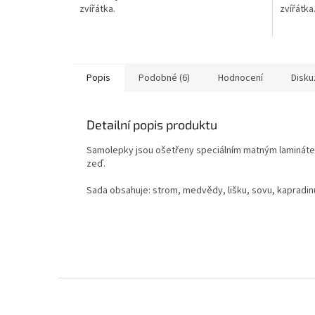
zvířátka.
zvířátka
Popis
Podobné (6)
Hodnocení
Disku
Detailní popis produktu
Samolepky jsou ošetřeny speciálním matným laminátem, 
zeď.
Sada obsahuje: strom, medvědy, lišku, sovu, kapradinu
Z
á