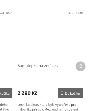
ód:
8044
Kód:
8348
Další
Samolepka na zeď Les
produkt
2 290 Kč
košíku
Do košíku
ždého
Lesní kolekce, která byla vytvořena pro
ěťátko
milovníky přírody. Mezi nádhernou zelení