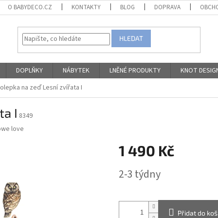
O BABYDECO.CZ
KONTAKTY
BLOG
DOPRAVA
OBCHO
HLEDAT
DOPLŇKY
NÁBYTEK
LNĚNÉ PRODUKTY
KNOT DESIG
lepka na zeď Lesní zvířata I
ta I
8349
owe love
1 490 Kč
Měrná
2-3 týdny
cena:
Přidat do koš