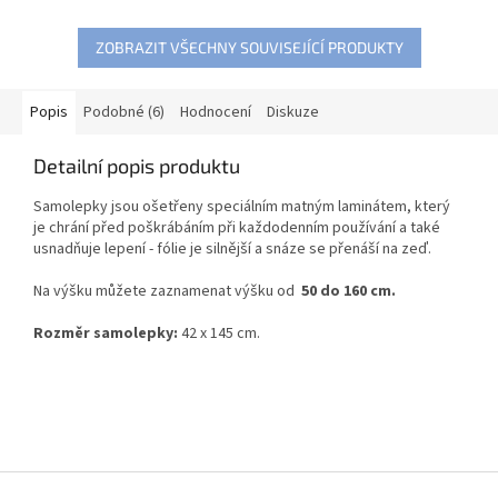
ZOBRAZIT VŠECHNY SOUVISEJÍCÍ PRODUKTY
Popis
Podobné (6)
Hodnocení
Diskuze
Detailní popis produktu
Samolepky jsou ošetřeny speciálním matným laminátem, který
je chrání před poškrábáním při každodenním používání a také
usnadňuje lepení - fólie je silnější a snáze se přenáší na zeď.
Na výšku můžete zaznamenat výšku od
50 do 160 cm.
Rozměr samolepky:
42 x 145 cm.
Z