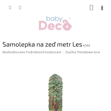
Přejít
NÁKUP
na
obsah
KOŠÍK
Samolepka na zeď metr Les
8044
Průměrné
Neohodnoceno
Podrobnosti hodnocení
Značka:
Pastelowe love
hodnocení
produktu
je
0,0
z
5
hvězdiček.