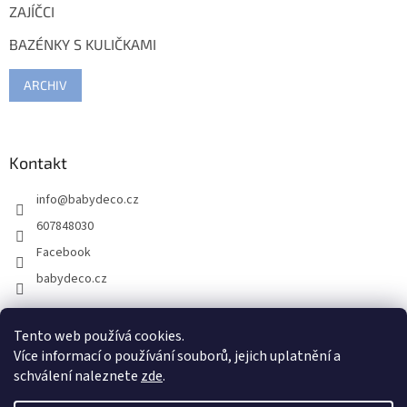
ZAJÍČCI
BAZÉNKY S KULIČKAMI
ARCHIV
Kontakt
info
@
babydeco.cz
607848030
Facebook
babydeco.cz
Tento web používá cookies.
Více informací o používání souborů, jejich uplatnění a
schválení naleznete
zde
.