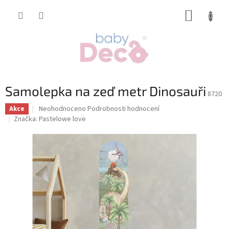
Přejít
NÁKUP
na
obsah
KOŠÍK
Samolepka na zeď metr Dinosauři
8720
Průměrné
Neohodnoceno
Podrobnosti hodnocení
Akce
hodnocení
Značka:
Pastelowe love
produktu
je
0,0
z
5
hvězdiček.