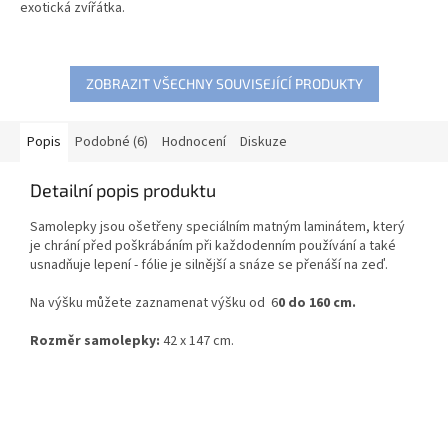
exotická zvířátka.
ZOBRAZIT VŠECHNY SOUVISEJÍCÍ PRODUKTY
Popis
Podobné (6)
Hodnocení
Diskuze
Detailní popis produktu
Samolepky jsou ošetřeny speciálním matným laminátem, který
je chrání před poškrábáním při každodenním používání a také
usnadňuje lepení - fólie je silnější a snáze se přenáší na zeď.
Na výšku můžete zaznamenat výšku od
6
0 do 160 cm.
Rozměr samolepky:
42 x 147 cm.