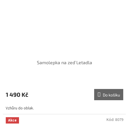
Samolepka na zeď Letadla
1 490 Kč
Do košíku
Vzhůru do oblak.
Kód:
8079
Akce