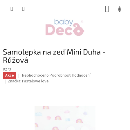
Přejít
NÁKUP
na
obsah
KOŠÍK
Samolepka na zeď Mini Duha -
Růžová
8273
Průměrné
Neohodnoceno
Podrobnosti hodnocení
Akce
hodnocení
Značka:
Pastelowe love
produktu
je
0,0
z
5
hvězdiček.