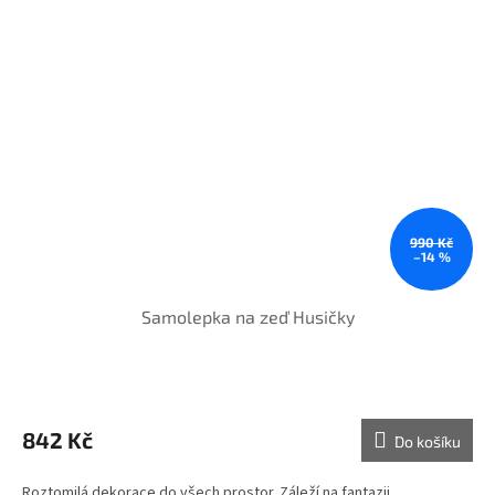
990 Kč
–14 %
Samolepka na zeď Husičky
842 Kč
Do košíku
Roztomilá dekorace do všech prostor. Záleží na fantazii.