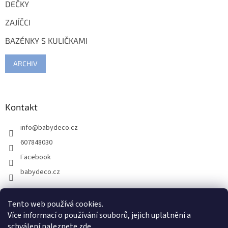
DEČKY
ZAJÍČCI
BAZÉNKY S KULIČKAMI
ARCHIV
Kontakt
info
@
babydeco.cz
607848030
Facebook
babydeco.cz
Tento web používá cookies.
Více informací o používání souborů, jejich uplatnění a
schválení naleznete
zde
.