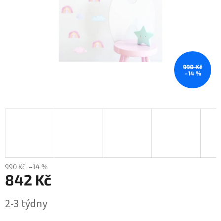
990 Kč
–14 %
990 Kč
–14 %
842 Kč
Měrná
2-3 týdny
cena: