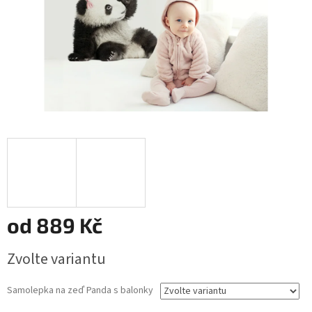
od
889 Kč
Měrná
Zvolte variantu
cena:
Samolepka na zeď Panda s balonky