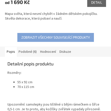
1 690 Kč
od
DETAIL
Mapa světa, která nesmí chybět v žádném dětském pokojíčku.
Skvěla dekorace, která pobaví a naučí.
ZOBRAZIT VŠECHNY SOUVISEJÍCÍ PRODUKTY
Popis
Podobné (6)
Hodnocení
Diskuze
Detailní popis produktu
Rozměry:
55 x 92 cm
70 x 115 cm
Upozornění: samolepky jsou tištěné s bílým rámečkem o šířce
0,5-1 cm. Je to proto, aby kožíšky zvířátek vypadaly přirozeně.