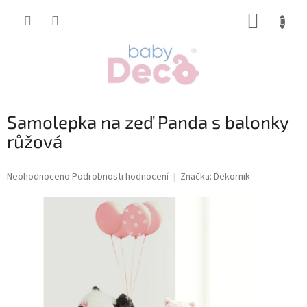
Přejít
NÁKUP
na
obsah
KOŠÍK
Samolepka na zeď Panda s balonky
růžová
Průměrné
Neohodnoceno
Podrobnosti hodnocení
Značka:
Dekornik
hodnocení
produktu
je
0,0
z
5
hvězdiček.