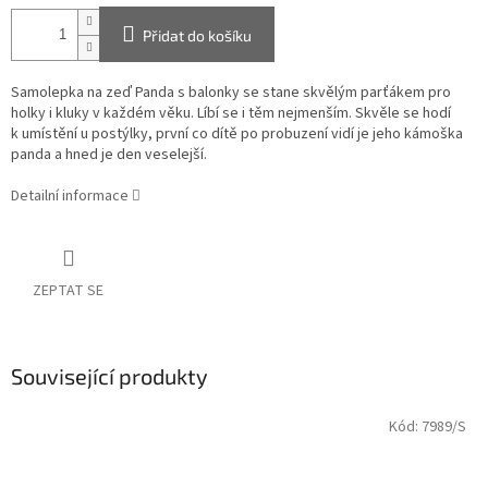
Přidat do košíku
Samolepka na zeď Panda s balonky se stane skvělým parťákem pro
holky i kluky v každém věku. Líbí se i těm nejmenším. Skvěle se hodí
k umístění u postýlky, první co dítě po probuzení vidí je jeho kámoška
panda a hned je den veselejší.
Detailní informace
ZEPTAT SE
Související produkty
Kód:
7989/S