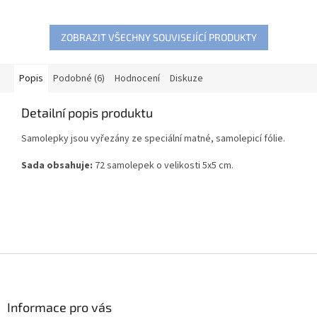
ZOBRAZIT VŠECHNY SOUVISEJÍCÍ PRODUKTY
Popis
Podobné (6)
Hodnocení
Diskuze
Detailní popis produktu
Samolepky jsou vyřezány ze speciální matné, samolepicí fólie.
Sada obsahuje:
72 samolepek o velikosti 5x5 cm.
Z
á
p
a
Informace pro vás