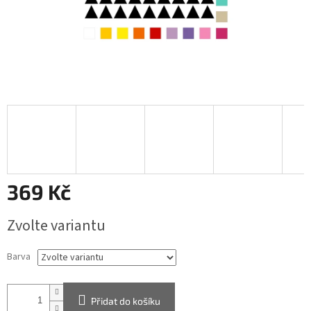
369 Kč
Měrná
Zvolte variantu
cena:
Barva
Přidat do košíku