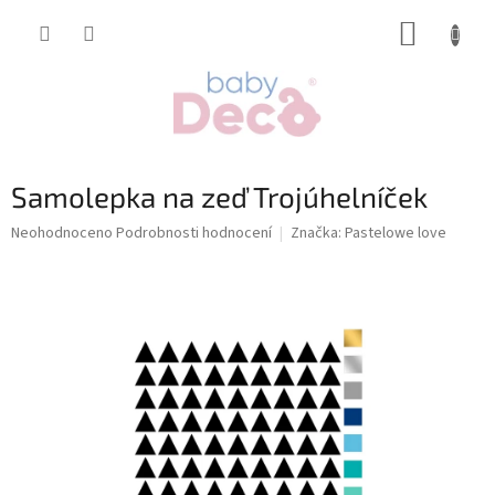
Přejít
NÁKUP
na
obsah
KOŠÍK
Samolepka na zeď Trojúhelníček
Průměrné
Neohodnoceno
Podrobnosti hodnocení
Značka:
Pastelowe love
hodnocení
produktu
je
0,0
z
5
hvězdiček.