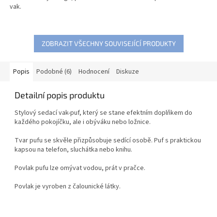
vak.
ZOBRAZIT VŠECHNY SOUVISEJÍCÍ PRODUKTY
Popis
Podobné (6)
Hodnocení
Diskuze
Detailní popis produktu
Stylový sedací vak-puf, který se stane efektním doplňkem do
každého pokojíčku, ale i obýváku nebo ložnice.
Tvar pufu se skvěle přizpůsobuje sedící osobě. Puf s praktickou
kapsou na telefon, sluchátka nebo knihu.
Povlak pufu lze omývat vodou, prát v pračce.
Povlak je vyroben z čalounické látky.