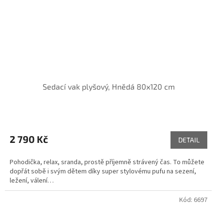
Sedací vak plyšový, Hnědá 80x120 cm
2 790 Kč
DETAIL
Pohodička, relax, sranda, prostě příjemně strávený čas. To můžete
dopřát sobě i svým dětem díky super stylovému pufu na sezení,
ležení, válení…
Kód:
6697