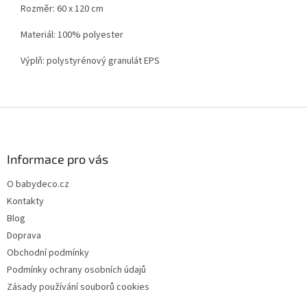
Rozměr: 60 x 120 cm
Materiál: 100% polyester
Výplň: polystyrénový granulát EPS
Z
á
p
a
Informace pro vás
t
O babydeco.cz
í
Kontakty
Blog
Doprava
Obchodní podmínky
Podmínky ochrany osobních údajů
Zásady používání souborů cookies