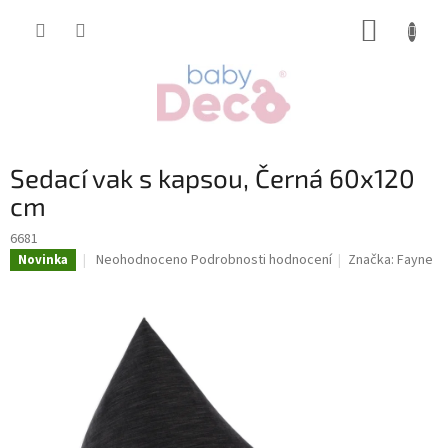
Přejít
NÁKUP
na
obsah
KOŠÍK
Sedací vak s kapsou, Černá 60x120
cm
6681
Průměrné
Neohodnoceno
Podrobnosti hodnocení
Značka:
Fayne
Novinka
hodnocení
produktu
je
0,0
z
5
hvězdiček.