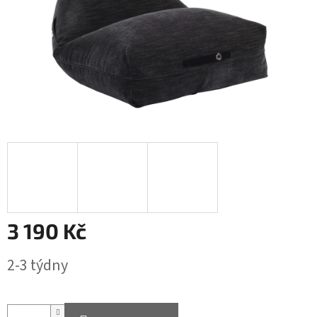
3 190 Kč
Měrná
2-3 týdny
cena: