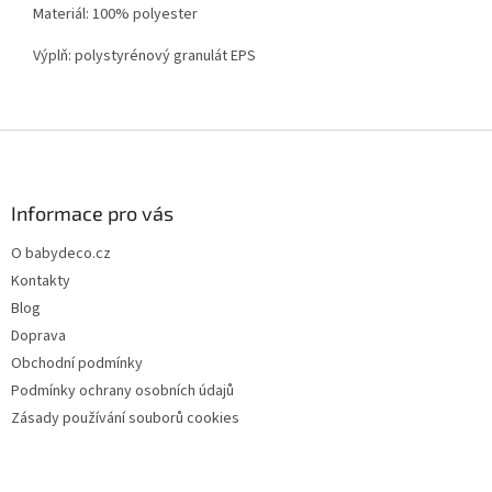
Materiál: 100% polyester
Výplň: polystyrénový granulát EPS
Z
á
p
a
Informace pro vás
t
O babydeco.cz
í
Kontakty
Blog
Doprava
Obchodní podmínky
Podmínky ochrany osobních údajů
Zásady používání souborů cookies