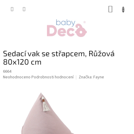
Přejít
NÁKUP
na
obsah
KOŠÍK
Sedací vak se střapcem, Růžová
80x120 cm
6664
Průměrné
Neohodnoceno
Podrobnosti hodnocení
Značka:
Fayne
hodnocení
produktu
je
0,0
z
5
hvězdiček.