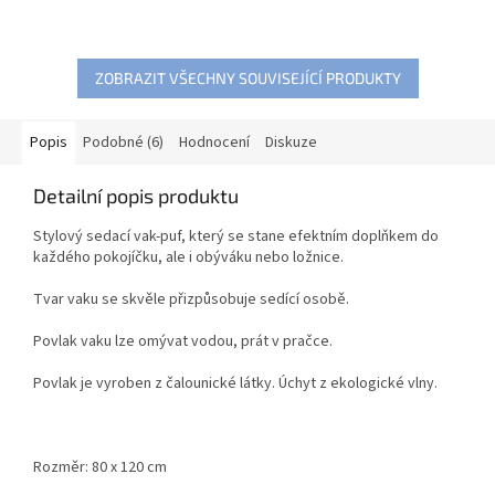
ZOBRAZIT VŠECHNY SOUVISEJÍCÍ PRODUKTY
Popis
Podobné (6)
Hodnocení
Diskuze
Detailní popis produktu
Stylový sedací vak-puf, který se stane efektním doplňkem do
každého pokojíčku, ale i obýváku nebo ložnice.
Tvar vaku se skvěle přizpůsobuje sedící osobě.
Povlak vaku lze omývat vodou, prát v pračce.
Povlak je vyroben z čalounické látky. Úchyt z ekologické vlny.
Rozměr: 80 x 120 cm