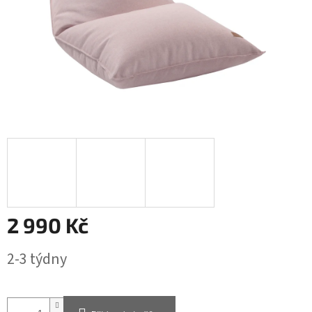
2 990 Kč
Měrná
2-3 týdny
cena: