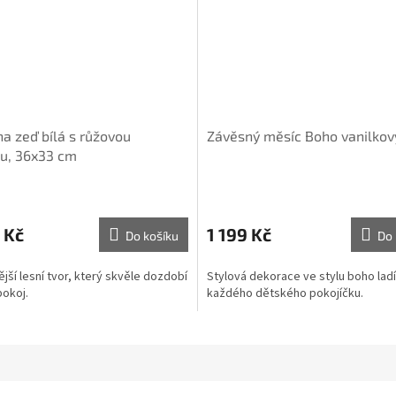
na zeď bílá s růžovou
Závěsný měsíc Boho vanilkov
u, 36x33 cm
 Kč
1 199 Kč
Do košíku
Do 
jší lesní tvor, který skvěle dozdobí
Stylová dekorace ve stylu boho ladí
pokoj.
každého dětského pokojíčku.