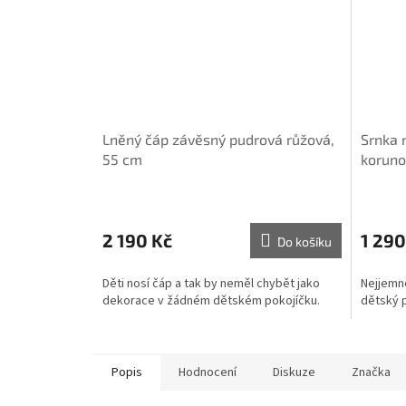
Lněný čáp závěsný pudrová růžová,
Srnka 
55 cm
koruno
Průměrné
hodnocení
produktu
2 190 Kč
1 290
Do košíku
je
5,0
Děti nosí čáp a tak by neměl chybět jako
Nejjemně
z
dekorace v žádném dětském pokojíčku.
dětský 
5
hvězdiček.
Popis
Hodnocení
Diskuze
Značka