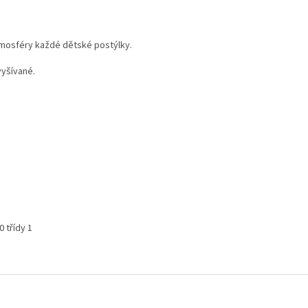
tmosféry každé dětské postýlky.
vyšívané.
 třídy 1