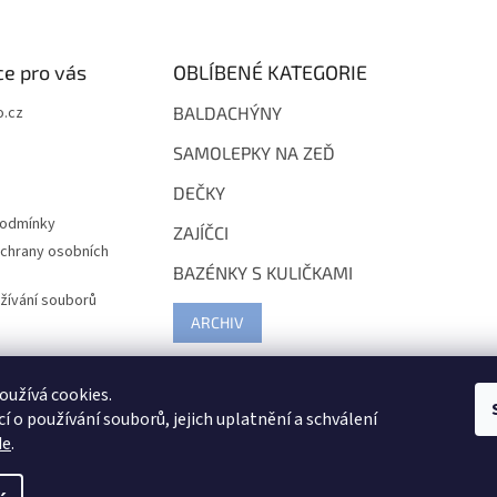
e pro vás
OBLÍBENÉ KATEGORIE
.cz
BALDACHÝNY
SAMOLEPKY NA ZEĎ
DEČKY
podmínky
ZAJÍČCI
chrany osobních
BAZÉNKY S KULIČKAMI
žívání souborů
ARCHIV
užívá cookies.
í o používání souborů, jejich uplatnění a schválení
de
.