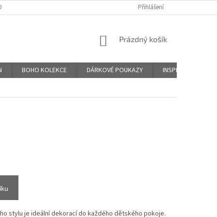
DNÍ PODMÍNKY
PODMÍNKY OCHRANY OSOBNÍCH ÚDAJŮ
Přihlášení
ZÁSADY PO
NÁKUPNÍ
Prázdný košík
KOŠÍK
N
BOHO KOLEKCE
DÁRKOVÉ POUKAZY
INSPIRACE
H
íku
ho stylu je ideální dekorací do každého dětského pokoje.