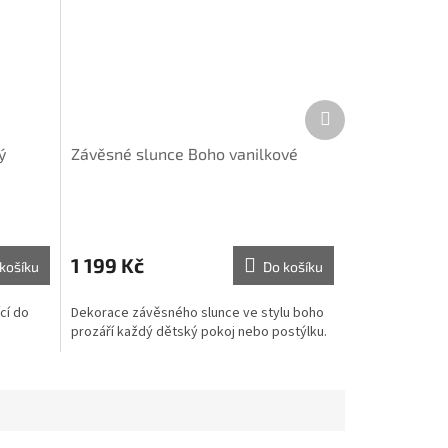
Další
produkt
ý
Závěsné slunce Boho vanilkové
1 199 Kč
košíku
Do košíku
cí do
Dekorace závěsného slunce ve stylu boho
prozáří každý dětský pokoj nebo postýlku.