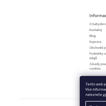
p
a
t
Informac
í
O babydeco
Kontakty
Blog
Doprava
Obchodní 
Podmínky o
údajů
Zásady pou
cookies
Tento web po
Více informac
naleznete
z