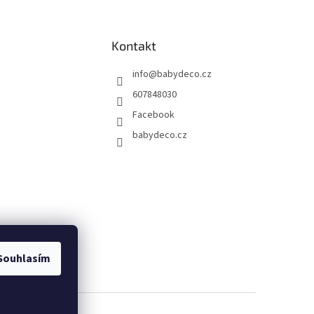
Kontakt
info
@
babydeco.cz
607848030
Facebook
babydeco.cz
Souhlasím