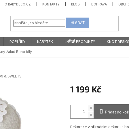
O BABYDECO.CZ
KONTAKTY
BLOG
DOPRAVA
OBCHO
HLEDAT
DOPLŇKY
NÁBYTEK
LNĚNÉ PRODUKTY
KNOT DESIG
ný žalud Boho bílý
N & SWEETS
1 199 Kč
Měrná
cena:
Přidat do koš
Dekorace v přírodním dekoru a bo