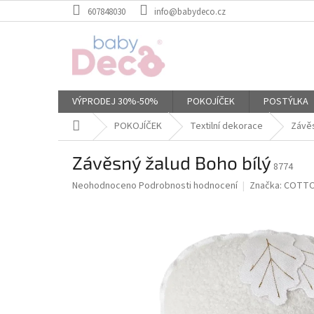
Přejít
607848030
info@babydeco.cz
na
obsah
VÝPRODEJ 30%-50%
POKOJÍČEK
POSTÝLKA
Domů
POKOJÍČEK
Textilní dekorace
Závěs
Závěsný žalud Boho bílý
8774
Průměrné
Neohodnoceno
Podrobnosti hodnocení
Značka:
COTTO
hodnocení
produktu
je
0,0
z
5
hvězdiček.