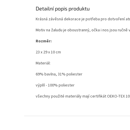
Detailní popis produktu
Krásná závěsná dekorace je potřeba pro dotvoření a
Motiv na žaludu je oboustranný, očka i nos jsou ručně 
Rozměr:
23 x 29 x 10 cm
Materiál:
69% bavlna, 31% poliester
výplň - 100% poliester
všechny použité materiály mají certifikát OEKO-TEX 100
Z
á