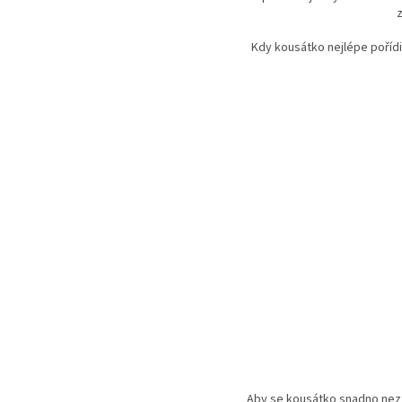
z
Kdy kousátko nejlépe pořídi
Aby se kousátko snadno neztr