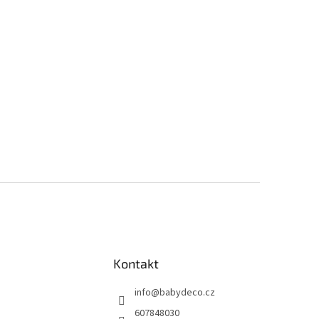
Kontakt
info
@
babydeco.cz
607848030