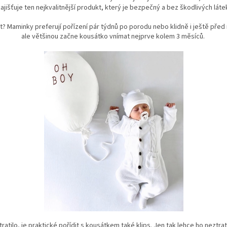
ajišťuje ten nejkvalitnější produkt, který je bezpečný a bez škodlivých láte
t? Maminky preferují pořízení pár týdnů po porodu nebo klidně i ještě pře
ale většinou začne kousátko vnímat nejprve kolem 3 měsíců.
atilo, je praktické pořídit s kousátkem také klips. Jen tak lehce ho neztra