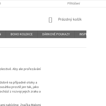
DNÍ PODMÍNKY
PODMÍNKY OCHRANY OSOBNÍCH ÚDAJŮ
Přihlášení
ZÁSADY PO
NÁKUPNÍ
Prázdný košík
KOŠÍK
N
BOHO KOLEKCE
DÁRKOVÉ POUKAZY
INSPIRACE
H
lestivé. Aby ale prořezávání
 dobré na případné otoky a
usátka prostě jen tak, jako
chází z rozvoji jejich zraku a
 sami nabízíme. Značka Malomi