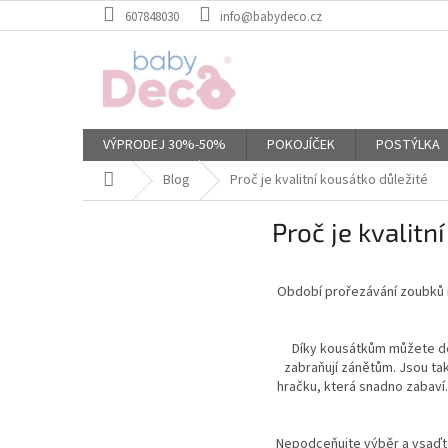
Přejít
607848030
info@babydeco.cz
na
obsah
VÝPRODEJ 30%-50%
POKOJÍČEK
POSTÝLKA
Domů
Blog
Proč je kvalitní kousátko důležité
Proč je kvalitn
Období prořezávání zoubků n
Díky kousátkům můžete dět
zabraňují zánětům. Jsou ta
hračku, která snadno zabaví. 
Nepodceňujte výběr a vsaďte 