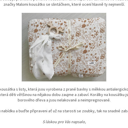
značky Malomi kousátko se slintáčkem, které ocení hlavně ty nejmenší.
 kousátka s listy, která jsou vyrobena z prané
bavlny s měkkou antialergickou
e, která děti většinou na nějakou dobu zaujme a zabaví.
Korálky na kousátku j
borového dřeva a jsou nelakované a neimpregnované.
u nabídku a buďte připraveni ať už na starosti se zoubky, tak na snadné zaba
S láskou pro Vás napsalo,