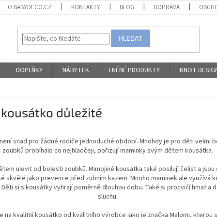
O BABYDECO.CZ
KONTAKTY
BLOG
DOPRAVA
OBCHO
HLEDAT
DOPLŇKY
NÁBYTEK
LNĚNÉ PRODUKTY
KNOT DESIG
í kousátko důležité
ení snad pro žádné rodiče jednoduché období. Mnohdy je pro děti velmi bo
zoubků probíhalo co nejhladčeji, pořizují maminky svým dětem kousátka.
em ulevit od bolesti zoubků. Mimojiné kousátka také posilují čelist a jsou
ké skvělé jako prevence před zubním kazem. Mnoho maminek ale využívá ko
Děti si s kousátky vyhrají poměrně dlouhou dobu. Také si procvičí hmat a do
sluchu.
na kvalitní kousátko od kvalitního výrobce jako je značka Malomi, kterou