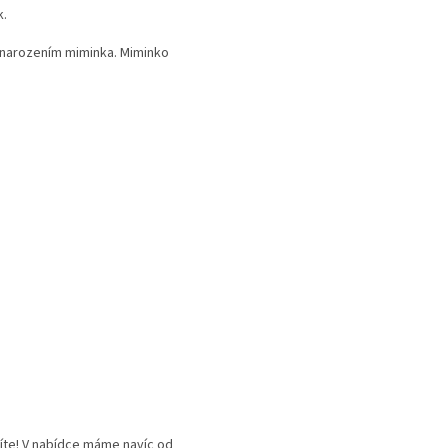
k.
d narozením miminka. Miminko
títe! V nabídce máme navíc od