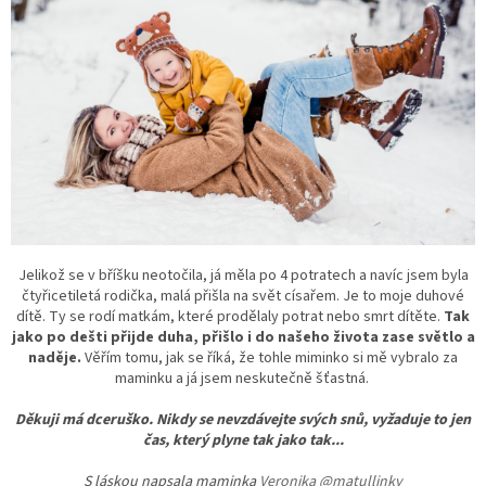
Jelikož se v bříšku neotočila, já měla po 4 potratech a navíc jsem byla
čtyřicetiletá rodička, malá přišla na svět císařem. Je to moje duhové
dítě. Ty se rodí matkám, které prodělaly potrat nebo smrt dítěte.
Tak
jako po dešti přijde duha, přišlo i do našeho života zase světlo a
naděje.
Věřím tomu, jak se říká, že tohle miminko si mě vybralo za
maminku a já jsem neskutečně šťastná.
Děkuji má dceruško. Nikdy se nevzdávejte svých snů, vyžaduje to jen
čas, který plyne tak jako tak...
S láskou napsala maminka
Veronika @matullinky