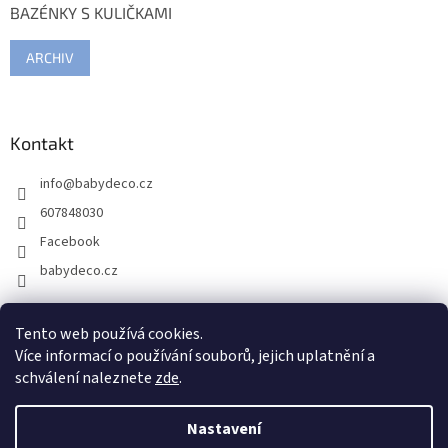
BAZÉNKY S KULIČKAMI
ARCHIV
Kontakt
info
@
babydeco.cz
607848030
Facebook
babydeco.cz
Tento web používá cookies.
Více informací o používání souborů, jejich uplatnění a
schválení naleznete
zde
.
Nastavení
Vytvořil Shoptet