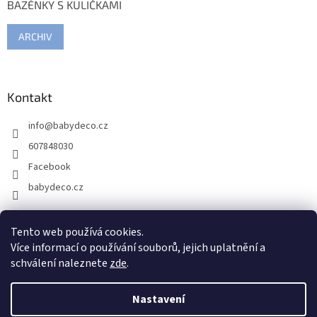
BAZÉNKY S KULIČKAMI
ARCHIV
Kontakt
info
@
babydeco.cz
607848030
Facebook
babydeco.cz
Tento web používá cookies.
Více informací o používání souborů, jejich uplatnění a
schválení naleznete
zde
.
Nastavení
Vytvořil Shoptet