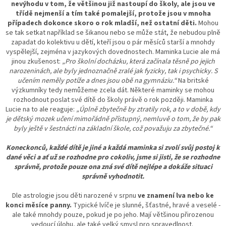
nevýhodu v tom, že většinou již nastoupí do školy, ale jsou ve
třídě nejmenší a tím také pomalejší, protože jsou v mnoha
případech dokonce skoro o rok mladší, než ostatní děti.
Mohou
se tak setkat například se šikanou nebo se může stát, že nebudou plně
zapadat do kolektivu u dětí, kteří jsou o pár měsíců starší a mnohdy
vyspělejší, zejména v jazykových dovednostech. Maminka Lucie ale má
jinou zkušenost:
„Pro školní docházku, která začínala těsně po jejich
narozeninách, ale byly jednoznačně zralé jak fyzicky, tak i psychicky. S
učením neměly potíže a dnes jsou obě na gymnáziu.“
Na britské
výzkumníky tedy nemůžeme zcela dát. Některé maminky se mohou
rozhodnout poslat své dítě do školy právě o rok později. Maminka
Lucie na to ale reaguje:
„Úplně zbytečně by ztratily rok, a to v době, kdy
je dětský mozek učení mimořádně přístupný, nemluvě o tom, že by pak
byly ještě v šestnácti na základní škole, což považuju za zbytečné.“
Koneckonců, každé dítě je jiné a každá maminka si zvolí svůj postoj k
dané věci a ať už se rozhodne pro cokoliv, jsme si jisti, že se rozhodne
správně, protože pouze ona zná své dítě nejlépe a dokáže situaci
správně vyhodnotit.
Dle astrologie jsou děti narozené v srpnu
ve znamení lva nebo ke
konci měsíce panny.
Typické lvíče je slunné, šťastné, hravé a veselé -
ale také mnohdy pouze, pokud je po jeho. Mají většinou přirozenou
vedoucí úlohu, ale také velký smysl pro spravedlnost.