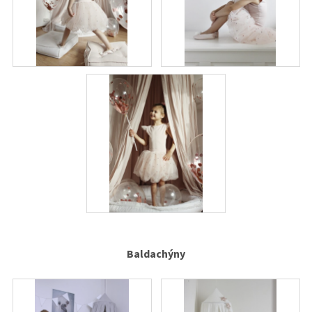
Baldachýny