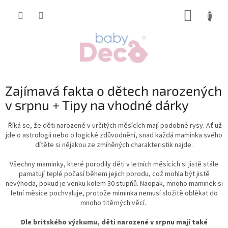
Přejít
NÁKUP
na
obsah
KOŠÍK
Zajímavá fakta o dětech narozených
v srpnu + Tipy na vhodné dárky
Říká se, že děti narozené v určitých měsících mají podobné rysy. Ať už
jde o astrologii nebo o logické zdůvodnění, snad každá maminka svého
dítěte si nějakou ze zmíněných charakteristik najde.
Všechny maminky, které porodily děti v letních měsících si jistě stále
pamatují teplé počasí během jejich porodu, což mohla být jistě
nevýhoda, pokud je venku kolem 30 stupňů. Naopak, mnoho maminek si
letní měsíce pochvaluje, protože miminka nemusí složitě oblékat do
mnoho titěrných věcí.
Dle britského výzkumu, děti narozené v srpnu mají také