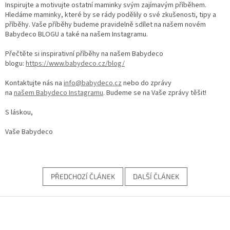
Inspirujte a motivujte ostatní maminky svým zajímavým příběhem.
Hledáme maminky, které by se rády podělily o své zkušenosti, tipy a
příběhy. Vaše příběhy budeme pravidelně sdílet na našem novém
Babydeco BLOGU a také na našem Instagramu.
Přečtěte si inspirativní příběhy na našem Babydeco
blogu:
https://www.babydeco.cz/blog/
Kontaktujte nás na
info@babydeco.cz
nebo do zprávy
na
našem
Babydeco Instagramu
. Budeme se na Vaše zprávy těšit!
S láskou,
Vaše Babydeco
PŘEDCHOZÍ ČLÁNEK
DALŠÍ ČLÁNEK
Z
á
p