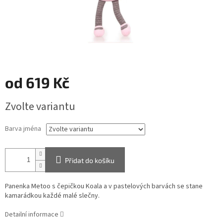
od
619 Kč
Měrná
Zvolte variantu
cena:
Barva jména
Přidat do košíku
Panenka Metoo s čepičkou Koala a v pastelových barvách se stane
kamarádkou každé malé slečny.
Detailní informace