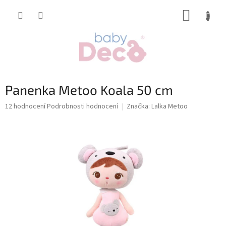
Přejít
NÁKUP
na
obsah
KOŠÍK
Panenka Metoo Koala 50 cm
Průměrné
12 hodnocení
Podrobnosti hodnocení
Značka:
Lalka Metoo
hodnocení
produktu
je
5,0
z
5
hvězdiček.