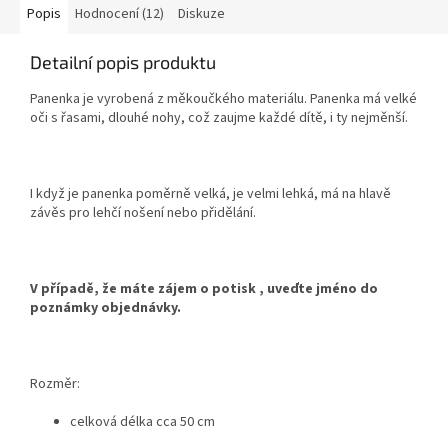
Popis
Hodnocení (12)
Diskuze
Detailní popis produktu
Panenka je vyrobená z měkoučkého materiálu. Panenka má velké
oči s řasami, dlouhé nohy, což zaujme každé dítě, i ty nejměnší.
I když je panenka poměrně velká, je velmi lehká, má na hlavě
závěs pro lehčí nošení nebo přidělání.
V případě, že máte zájem o potisk , uveďte jméno do
poznámky objednávky.
Rozměr:
celková délka cca 50 cm