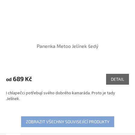
Panenka Metoo Jelínek šedý
Průměrné
hodnocení
produktu
689 Kč
od
DETAIL
je
5,0
I chlapečci potřebují svého dobrého kamaráda. Proto je tady
z
Jelínek.
5
hvězdiček.
ZOBRAZIT VŠECHNY SOUVISEJÍCÍ PRODUKTY