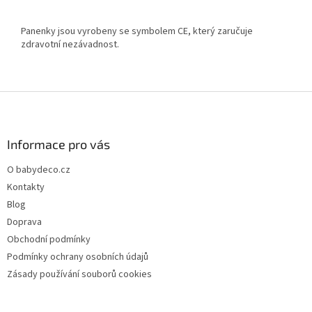
Panenky jsou vyrobeny se symbolem CE, který zaručuje
zdravotní nezávadnost.
Z
á
p
a
Informace pro vás
t
O babydeco.cz
í
Kontakty
Blog
Doprava
Obchodní podmínky
Podmínky ochrany osobních údajů
Zásady používání souborů cookies