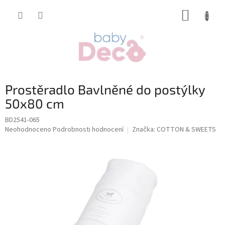
Přejít
NÁKUP
na
obsah
KOŠÍK
Prostěradlo Bavlněné do postýlky
50x80 cm
BD2541-065
Průměrné
Neohodnoceno
Podrobnosti hodnocení
Značka:
COTTON & SWEETS
hodnocení
produktu
je
0,0
z
5
hvězdiček.