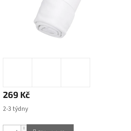
269 Kč
Měrná
2-3 týdny
cena: