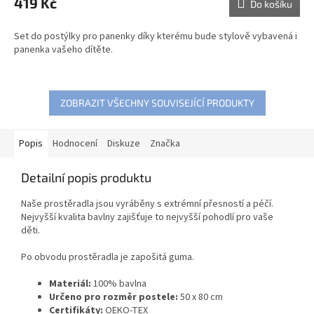
419 Kč
Do košíku
Set do postýlky pro panenky díky kterému bude stylově vybavená i
panenka vašeho dítěte.
ZOBRAZIT VŠECHNY SOUVISEJÍCÍ PRODUKTY
Popis
Hodnocení
Diskuze
Značka
Detailní popis produktu
Naše prostěradla jsou vyráběny s extrémní přesností a péčí.
Nejvyšší kvalita bavlny zajišťuje to nejvyšší pohodlí pro vaše
děti.
Po obvodu prostěradla je zapošitá guma.
Materiál:
100% bavlna
Určeno pro rozměr postele:
50 x 80 cm
Certifikáty:
OEKO-TEX