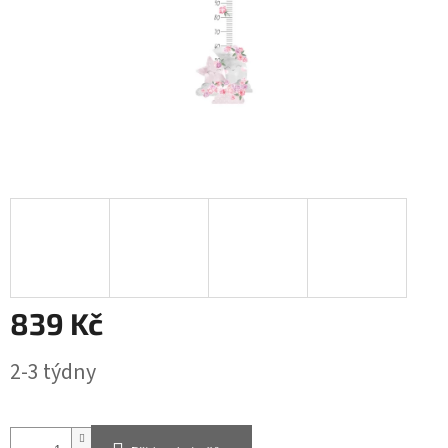
839 Kč
Měrná
2-3 týdny
cena: