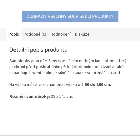
ZOBRAZIT VŠECHNY SOUVISEJÍCÍ PRODUKTY
Popis
Podobné (6)
Hodnocení
Diskuze
Detailní popis produktu
Samolepky jsou ošetřeny speciálním matným laminátem, který
je chrání před poškrábáním při každodenním používání a také
usnadňuje lepení - fólie je silnější a snáze se přenáší na zeď.
Na výšku můžete zaznamenat výšku od
50 do 160 cm.
Rozměr samolepky:
39
x 145 cm.
Z