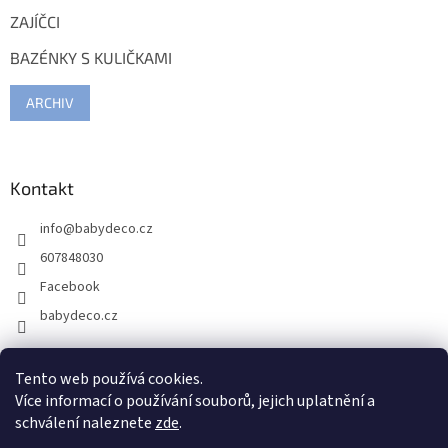
ZAJÍČCI
BAZÉNKY S KULIČKAMI
ARCHIV
Kontakt
info
@
babydeco.cz
607848030
Facebook
babydeco.cz
Tento web používá cookies.
Více informací o používání souborů, jejich uplatnění a
schválení naleznete
zde
.