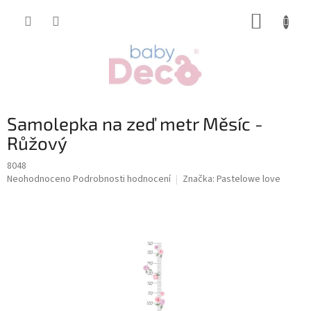
Přejít
NÁKUP
na
obsah
KOŠÍK
Samolepka na zeď metr Měsíc -
Růžový
8048
Průměrné
Neohodnoceno
Podrobnosti hodnocení
Značka:
Pastelowe love
hodnocení
produktu
je
0,0
z
5
hvězdiček.