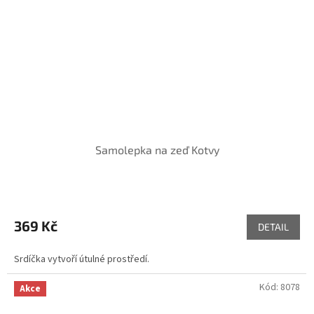
Samolepka na zeď Kotvy
369 Kč
DETAIL
Srdíčka vytvoří útulné prostředí.
Kód:
8078
Akce