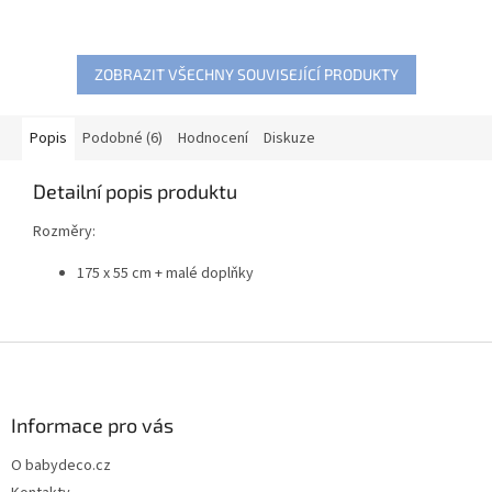
ZOBRAZIT VŠECHNY SOUVISEJÍCÍ PRODUKTY
Popis
Podobné (6)
Hodnocení
Diskuze
Detailní popis produktu
Rozměry:
175 x 55 cm + malé doplňky
Z
á
p
a
Informace pro vás
t
O babydeco.cz
í