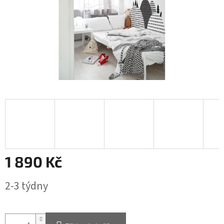
1 890 Kč
Měrná
2-3 týdny
cena: