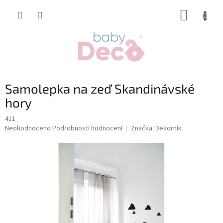
Přejít
NÁKUP
na
obsah
KOŠÍK
Samolepka na zeď Skandinávské
hory
411
Průměrné
Neohodnoceno
Podrobnosti hodnocení
Značka:
Dekornik
hodnocení
produktu
je
0,0
z
5
hvězdiček.