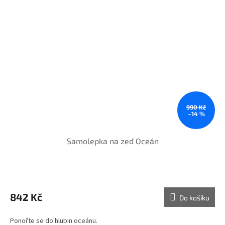
990 Kč
–14 %
Samolepka na zeď Oceán
842 Kč
Do košíku
Ponořte se do hlubin oceánu.