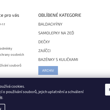
e pro vás
OBLÍBENÉ KATEGORIE
.cz
BALDACHÝNY
SAMOLEPKY NA ZEĎ
DEČKY
podmínky
ZAJÍČCI
chrany osobních
BAZÉNKY S KULIČKAMI
žívání souborů
ARCHIV
užívá cookies.
í o používání souborů, jejich uplatnění a schválení
de
.
í