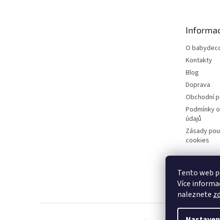
p
a
t
Informac
í
O babydeco
Kontakty
Blog
Doprava
Obchodní 
Podmínky o
údajů
Zásady pou
cookies
Tento web po
Více informac
naleznete
z
Nastaven