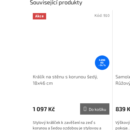
Související produkty
Kód:
910
Akce
1 290
Kč
–14 %
Králík na stěnu s korunou šedý,
Samole
18x46 cm
Růžov
1 097 Kč
839 
Do košíku
Stylový králíček k zavěšení na zeď s
Výškový
korunou a šedou ozdobou je stylovou a
pokoje. 