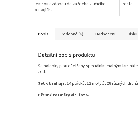
jemnou ozdobou do každého klučičího
roste.
pokojíčku.
Popis
Podobné (6)
Hodnocení
Disku
Detailní popis produktu
Samolepky jsou ošetřeny speciálním matným laminátem, 
zeď.
Set obsahuje:
14 ptáčků, 12 motýlů, 28 různých druhů 
Přesné rozměry viz. foto.
Z
á