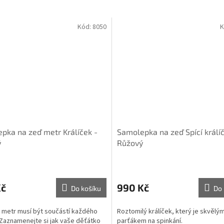
Kód:
8050
K
pka na zeď metr Králíček -
Samolepka na zeď Spící králíč
ý
Růžový
Kč
990 Kč
Do košíku
Do 
 metr musí být součástí každého
Roztomilý králíček, který je skvělý
Zaznamenejte si jak vaše děťátko
parťákem na spinkání.