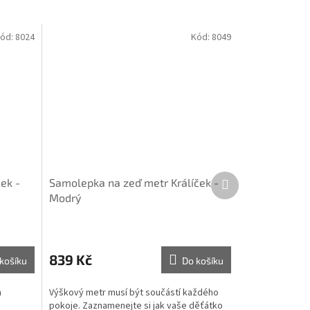
ód:
8024
Kód:
8049
Další
ek -
Samolepka na zeď metr Králíček -
produkt
Modrý
839 Kč
košíku
Do košíku
m
Výškový metr musí být součástí každého
pokoje. Zaznamenejte si jak vaše děťátko