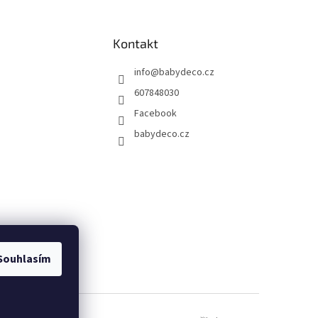
Kontakt
info
@
babydeco.cz
607848030
Facebook
babydeco.cz
Souhlasím