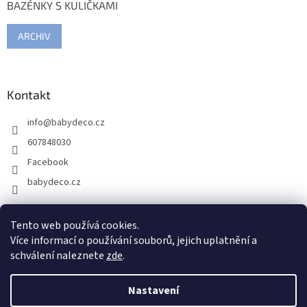
BAZÉNKY S KULIČKAMI
ARCHIV
Kontakt
info
@
babydeco.cz
607848030
Facebook
babydeco.cz
Tento web používá cookies.
Více informací o používání souborů, jejich uplatnění a
schválení naleznete
zde
.
Nastavení
Vytvořil Shoptet