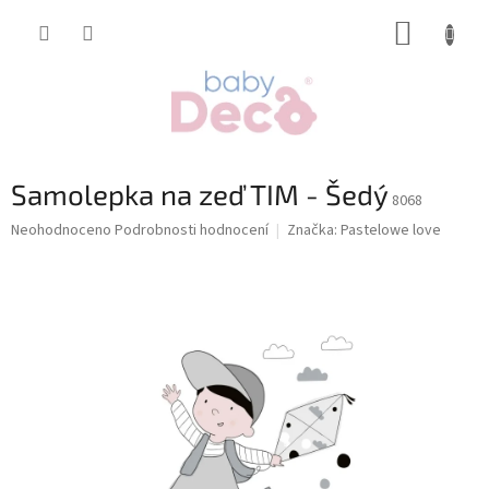
Přejít
NÁKUP
na
obsah
KOŠÍK
Samolepka na zeď TIM - Šedý
8068
Průměrné
Neohodnoceno
Podrobnosti hodnocení
Značka:
Pastelowe love
hodnocení
produktu
je
0,0
z
5
hvězdiček.