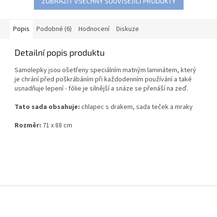
ZOBRAZIT VŠECHNY SOUVISEJÍCÍ PRODUKTY
Popis
Podobné (6)
Hodnocení
Diskuze
Detailní popis produktu
Samolepky jsou ošetřeny speciálním matným laminátem, který
je chrání před poškrábáním při každodenním používání a také
usnadňuje lepení - fólie je silnější a snáze se přenáší na zeď.
Tato sada obsahuje:
chlapec s drakem, sada teček a mraky
Rozměr:
71 x 88 cm
Z
á
p