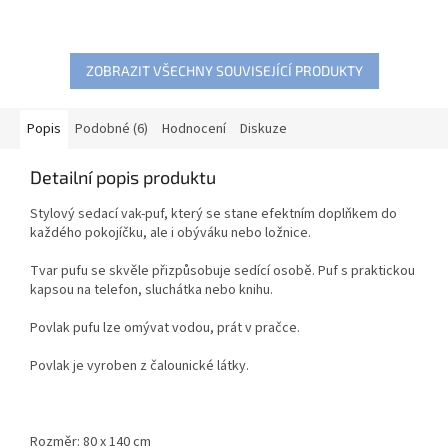
ZOBRAZIT VŠECHNY SOUVISEJÍCÍ PRODUKTY
Popis
Podobné (6)
Hodnocení
Diskuze
Detailní popis produktu
Stylový sedací vak-puf, který se stane efektním doplňkem do
každého pokojíčku, ale i obýváku nebo ložnice.
Tvar pufu se skvěle přizpůsobuje sedící osobě. Puf s praktickou
kapsou na telefon, sluchátka nebo knihu.
Povlak pufu lze omývat vodou, prát v pračce.
Povlak je vyroben z čalounické látky.
Rozměr: 80 x 140 cm