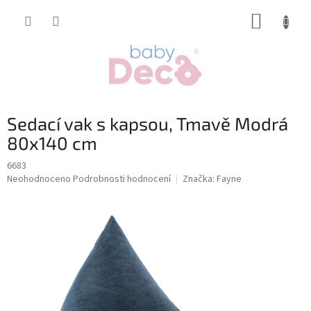
Přejít
NÁKUP
na
obsah
KOŠÍK
Sedací vak s kapsou, Tmavě Modrá
80x140 cm
6683
Průměrné
Neohodnoceno
Podrobnosti hodnocení
Značka:
Fayne
hodnocení
produktu
je
0,0
z
5
hvězdiček.