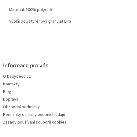
Materiál: 100% polyester
Výplň: polystyrénový granulát EPS
Z
á
p
a
Informace pro vás
t
O babydeco.cz
í
Kontakty
Blog
Doprava
Obchodní podmínky
Podmínky ochrany osobních údajů
Zásady používání souborů cookies