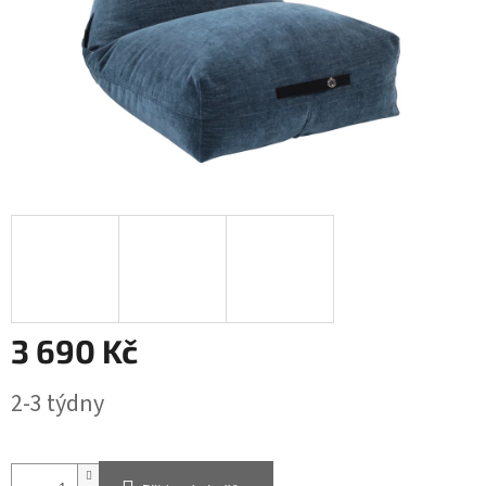
3 690 Kč
Měrná
2-3 týdny
cena: